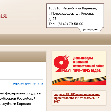
185910, Республика Карелия,
г. Петрозаводск, ул. Кирова,
ИЯ
д. 27
Тел.: (8142) 79-58-00
795-888 (факс)
развернуть
vs.kar@sudrf.ru
версия для печати
дей федеральных судов и
Запросы ОПФР по постановлению
Правительства РФ от 28.06.2021 №
субъектов Российской
1037
Республики Карелия