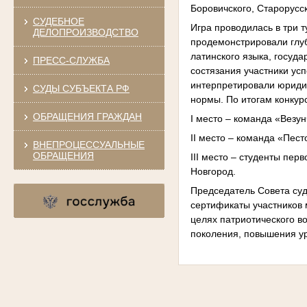
Боровичского, Старорусс
СУДЕБНОЕ
Игра проводилась в три 
ДЕЛОПРОИЗВОДСТВО
продемонстрировали глуб
латинского языка, госуд
ПРЕСС-СЛУЖБА
состязания участники ус
интерпретировали юриди
СУДЫ СУБЪЕКТА РФ
нормы. По итогам конку
ОБРАЩЕНИЯ ГРАЖДАН
I место – команда «Везу
II место – команда «Пес
ВНЕПРОЦЕССУАЛЬНЫЕ
ОБРАЩЕНИЯ
III место – студенты пер
Новгород.
Председатель Совета суд
сертификаты участников 
целях патриотического в
поколения, повышения ур