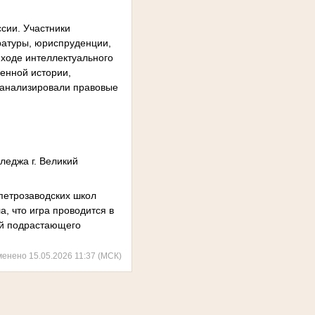
сии. Участники
ературы, юриспруденции,
 ходе интеллектуального
енной истории,
 анализировали правовые
леджа г. Великий
петрозаводских школ
, что игра проводится в
ий подрастающего
менено 15.05.2026 11:37 (МСК)