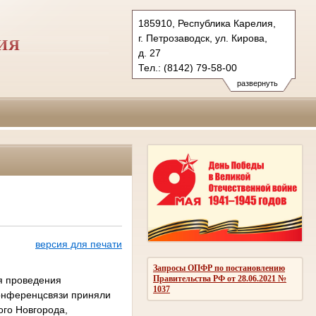
185910, Республика Карелия,
г. Петрозаводск, ул. Кирова,
ИЯ
д. 27
Тел.: (8142) 79-58-00
795-888 (факс)
развернуть
vs.kar@sudrf.ru
версия для печати
Запросы ОПФР по постановлению
Правительства РФ от 28.06.2021 №
я проведения
1037
конференцсвязи приняли
ого Новгорода,