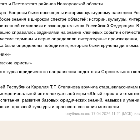
кого и Пестовского районов Новгородской области.
тура. Вопросы были посвящены историко-культурному наследию Рос
окие знания в широком спектре областей: истории, культуры, лит
арственной символики и законодательства Российской Федерации. В
пешно справились заданиями на знание ключевых событий отечеств
ческие термины и верно определили литературные произведения,
рса были определены победители, которым были вручены дипломы:
нчики»
товские юристы»
вого курса юридического направления подготовки Строительного кол
ей Республики Карелия Т.Г. Степанова вручила старшеклассникам 
межрегиональной интеллектуальной игры «Юный юрист» и отметила
оспитания, развития базовых юридических знаний, навыков и умен
овня правовой культуры и правового сознания молодежи.
опубликовано 17.04.2026 11:21 (МСК), из