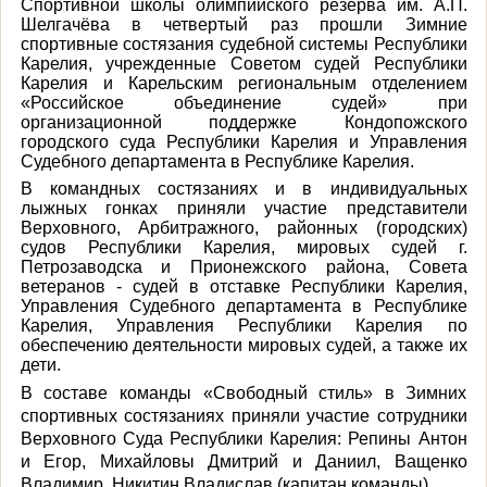
Спортивной школы олимпийского резерва им. А.П.
Шелгачёва в четвертый раз прошли Зимние
спортивные состязания судебной системы Республики
Карелия, учрежденные Советом судей Республики
Карелия и Карельским региональным отделением
«Российское объединение судей» при
организационной поддержке Кондопожского
городского суда Республики Карелия и Управления
Судебного департамента в Республике Карелия.
В командных состязаниях и в индивидуальных
лыжных гонках приняли участие представители
Верховного, Арбитражного, районных (городских)
судов Республики Карелия, мировых судей г.
Петрозаводска и Прионежского района, Совета
ветеранов - судей в отставке Республики Карелия,
Управления Судебного департамента в Республике
Карелия, Управления Республики Карелия по
обеспечению деятельности мировых судей, а также их
дети.
В составе команды «Свободный стиль» в Зимних
спортивных состязаниях приняли участие сотрудники
Верховного Суда Республики Карелия: Репины Антон
и Егор, Михайловы Дмитрий и Даниил, Ващенко
Владимир, Никитин Владислав (капитан команды).