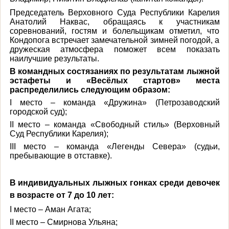
Председатель Верховного Суда Республики Карелия
Анатолий Наквас, обращаясь к участникам
соревнований, гостям и болельщикам отметил, что
Кондопога встречает замечательной зимней погодой, а
дружеская атмосфера поможет всем показать
наилучшие результаты.
В командных состязаниях по результатам лыжной
эстафеты и «Весёлых стартов» места
распределились следующим образом:
I место
– команда «Дружина» (Петрозаводский
городской суд);
II место
– команда «Свободный стиль» (Верховный
Суд Республики Карелия);
III место
– команда «Легенды Севера» (судьи,
пребывающие в отставке).
В индивидуальных лыжных гонках среди девочек
в возрасте от 7 до 10 лет:
I место
– Аман Агата;
II место
– Смирнова Ульяна;