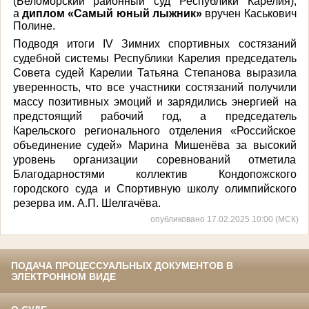
(Беломорский районный суд Республики Карелия),
а
диплом «Самый юный лыжник»
вручен Каськович
Полине.
Подводя итоги IV Зимних спортивных
состязаний
судебной системы Республики Карелия председатель
Совета судей Карелии Татьяна Степанова выразила
уверенность, что все участники состязаний получили
массу позитивных эмоций и зарядились энергией на
предстоящий рабочий год, а председатель
Карельского регионального отделения «Российское
объединение судей» Марина Мишенёва за высокий
уровень организации соревнований отметила
Благодарностями коллектив Кондопожского
городского суда и Спортивную школу олимпийского
резерва им. А.П. Шелгачёва.
опубликовано 17.02.2025 10:00 (МСК)
ПОДАЧА ПРОЦЕССУАЛЬНЫХ ДОКУМЕНТОВ В
ЭЛЕКТРОННОМ ВИДЕ