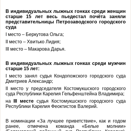
В индивидуальных лыжных гонках среди женщин
старше 15 лет в
есь пьедестал почёта заняли
представительницы Петрозаводского городского
суда
I место
– Беркутова Ольга;
II место
– Хвитько Лидия;
III место
– Макарова Дарья.
В индивидуальных лыжных гонках среди мужчин
старше 15 лет:
I место
занял судья Кондопожского городского суда
Дмитриев Александр;
II место
у председателя Костомукшского городского
суда Республики Карелия Гельфенштейна Владимира;
на
III месте
судья Костомукшского городского суда
Республики Карелия Феоктистов Валерий.
В номинации «За лучшее приветствие»
, как и годом
ранее, отмечена команда «Белые молнии»