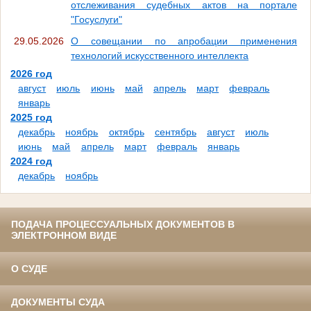
отслеживания судебных актов на портале
"Госуслуги"
29.05.2026
О совещании по апробации применения
технологий искусственного интеллекта
2026 год
август
июль
июнь
май
апрель
март
февраль
январь
2025 год
декабрь
ноябрь
октябрь
сентябрь
август
июль
июнь
май
апрель
март
февраль
январь
2024 год
декабрь
ноябрь
ПОДАЧА ПРОЦЕССУАЛЬНЫХ ДОКУМЕНТОВ В
ЭЛЕКТРОННОМ ВИДЕ
О СУДЕ
ДОКУМЕНТЫ СУДА